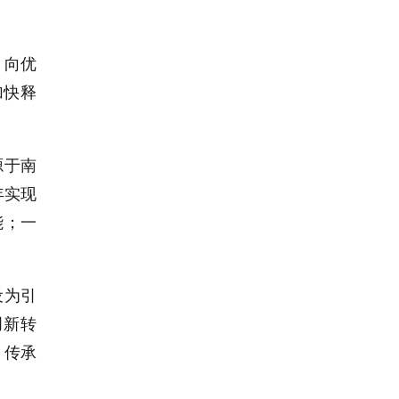
、向优
加快释
源于南
年实现
能；一
设为引
创新转
，传承