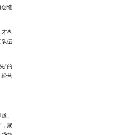
值创造
人才盘
流队伍
先”的
、经营
赛道、
”，聚