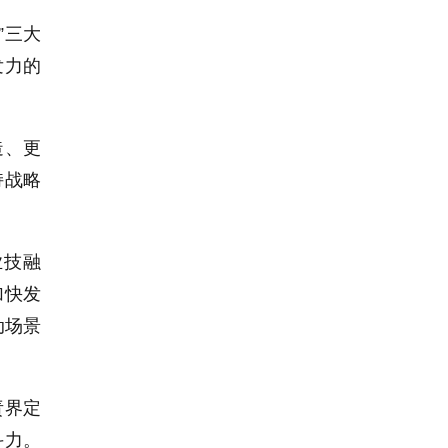
”三大
发力的
造、更
持战略
业技融
加快发
动场景
责界定
斗力。