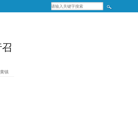
行召
黄镇