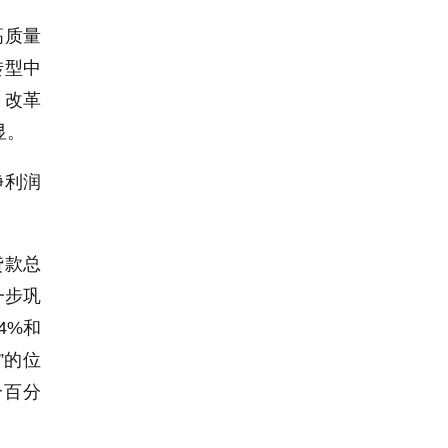
高质量
转型中
，改革
显。
净利润
贷款总
一步巩
4%和
”的位
个百分