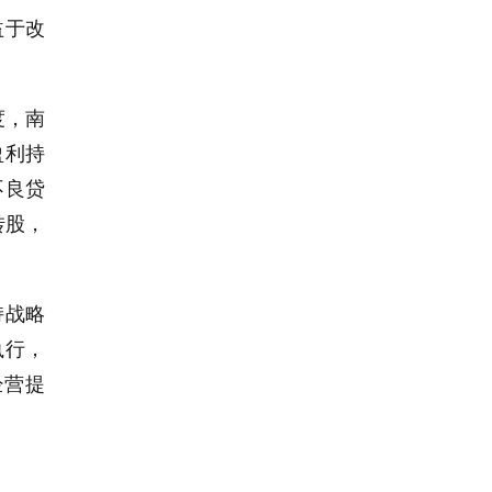
益于改
度，南
盈利持
不良贷
转股，
持战略
执行，
经营提