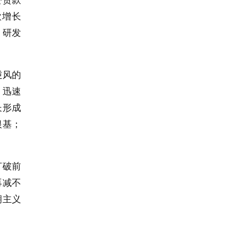
公贷款
款增长
，研发
。
逆风的
，迅速
长形成
根基；
打破前
再减不
期主义