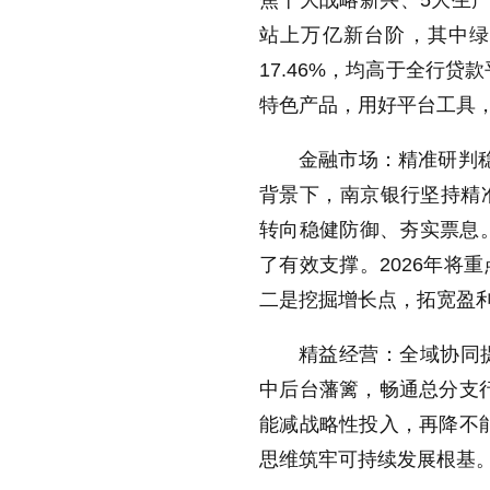
焦十大战略新兴、5大生
站上万亿新台阶，其中绿色
17.46%，均高于全行
特色产品，用好平台工具
金融市场：精准研判稳
背景下，南京银行坚持精
转向稳健防御、夯实票息。
了有效支撑。2026年将
二是挖掘增长点，拓宽盈
精益经营：全域协同提
中后台藩篱，畅通总分支
能减战略性投入，再降不
思维筑牢可持续发展根基