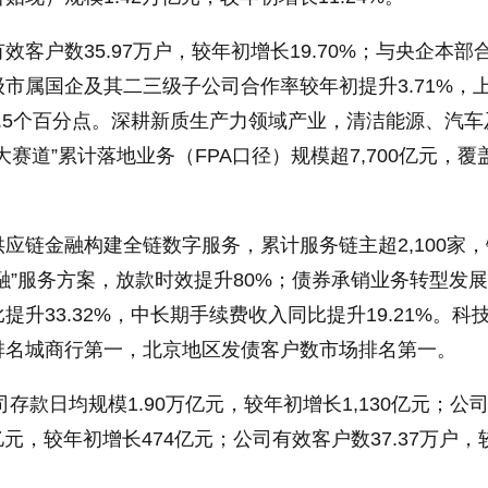
客户数35.97万户，较年初增长19.70%；与央企本部
级市属国企及其二三级子公司合作率较年初提升3.71%，
.5个百分点。深耕新质生产力领域产业，清洁能源、汽车
赛道”累计落地业务（FPA口径）规模超7,700亿元，覆
应链金融构建全链数字服务，累计服务链主超2,100家
e融”服务方案，放款时效提升80%；债券承销业务转型发
升33.32%，中长期手续费收入同比提升19.21%。科
排名城商行第一，北京地区发债客户数市场排名第一。
司存款日均规模1.90万亿元，较年初增长1,130亿元；公
亿元，较年初增长474亿元；公司有效客户数37.37万户，