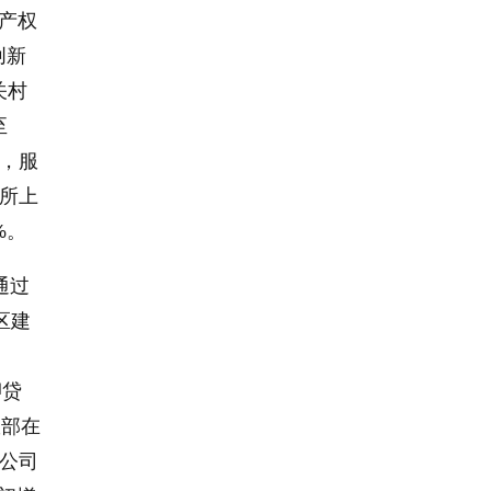
识产权
创新
关村
至
%，服
交所上
%。
通过
区建
押贷
政部在
市公司