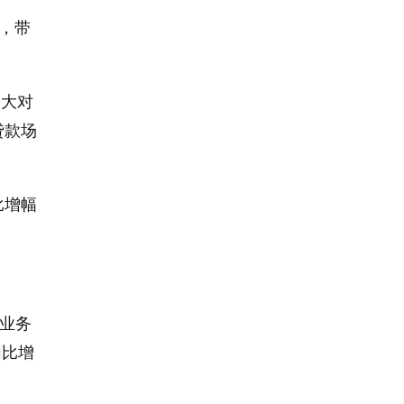
%，带
加大对
贷款场
比增幅
管业务
同比增