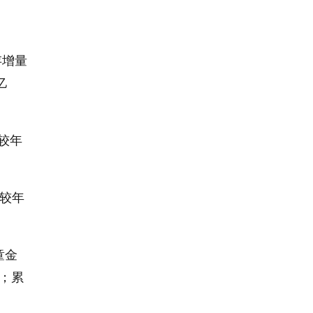
存增量
亿
较年
数较年
童金
元；累