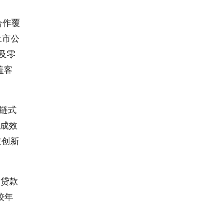
合作覆
上市公
及零
盖客
，链式
展成效
技创新
司贷款
较年