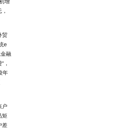
年初增
元，
外贸
统e
境金融
”，
较年
额
账户
品矩
户差