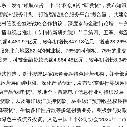
，发布“领航AI贷”，推出“科创e贷”“研发贷”，发布知
智能+”服务计划，打造智能撮合服务平台“撮合赢”。共建
关村管委会签署战略合作协议，深度参与金融街论坛、中
广播电视台推出《专精特新研究院》节目第四、五季。截
4,489.97亿元，较年初增长847.18亿元，增速23.26
服务北京地区82%的创业板、76%的科创板、75%的北
末，科技金融贷款余额4,864.48亿元，较年初增长8.34
模式打造，累计授牌14家绿色金融特色经营机构，并全部
现运营层面碳中和。深化产品创新，发布“北京银行零碳园
融产品“绿电贷”。落地全国首笔电子信息行业可持续发展
钩贷款，以及海洋碳汇质押贷款、林业碳汇预期收益权质
降碳贷”、生物多样性贷款等多笔创新业务。积极参与财
绿色主权债券投资。入选中国上市公司协会“2025年上