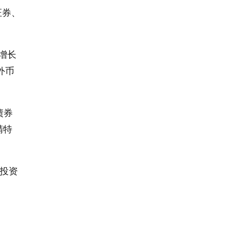
证券、
增长
外币
债券
精特
券投资