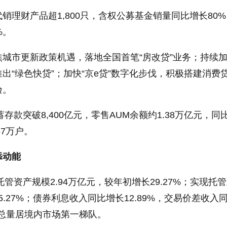
销理财产品超1,800只，含权公募基金销量同比增长80
%。
城市更新政策机遇，落地全国首笔“房改贷”业务；持续
出“绿色快贷”；加快“京e贷”数字化步伐，积极搭建消费
验。
蓄存款突破8,400亿元，零售AUM余额约1.38万亿元，同
67万户。
添动能
托管资产规模2.94万亿元，较年初增长29.27%；实现托
15.27%；债券利息收入同比增长12.89%，交易价差收入
易总量居境内市场第一梯队。