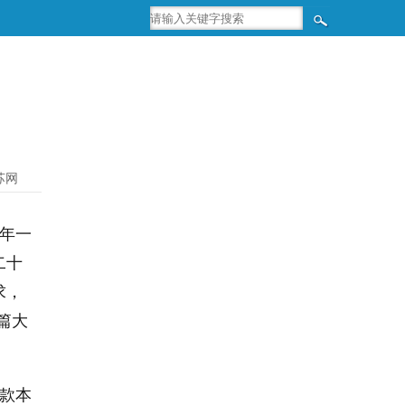
苏网
6年一
二十
求，
篇大
垫款本