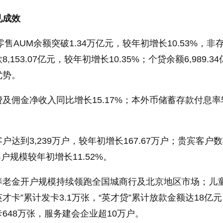
见成效
零售AUM余额突破1.34万亿元，较年初增长10.53%，非
153.07亿元，较年初增长10.35%；个贷余额6,989.34
优势。
及佣金净收入同比增长15.17%；本外币储蓄存款付息率
达到3,239万户，较年初增长167.67万户；贵宾客户
户规模较年初增长11.52%。
养老金开户规模持续领跑全国城商行及北京地区市场；儿
英才卡”累计发卡3.1万张，“英才贷”累计放款金额达18亿
648万张，服务建会企业超10万户。