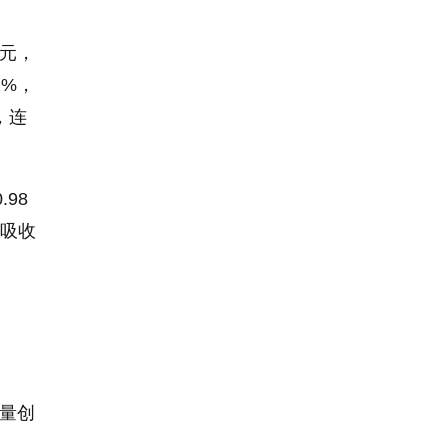
亿元，
1%，
，连
98
；吸收
增量创