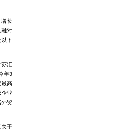
比增长
金融对
元以下
“苏汇
今年3
度最高
家企业
居外贸
《关于