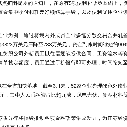
试点扩围提质的通知》，在原有5项便利化政策基础上，
资金集中收付和轧差净额结算手续，以及便利优质企业
企业为例，通过将境内外成员企业多笔分散交易合并轧
3323万美元压降至733万美元，资金到账时间缩短约90
某纺织公司外籍员工以往需逐笔提供合同、工资流水等
清单核定额度，员工通过手机银行即可办理，时间缩短
在全省加快落地。截至3月末，52家企业办理绿色外债业
6亿元，其中人民币融资占比超九成，风电光伏、新型材料
苏省分行将持续推动各项金融政策集成发力，为江苏经