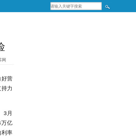
险
苏网
向好营
支持力
。3月
4万亿
均利率