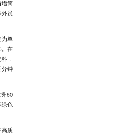
新增简
涉外员
差为单
%。在
资料，
至分钟
务60
等绿色
济高质