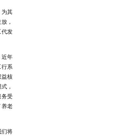
，为其
投放，
工代发
。近年
工行系
权益核
模式，
服务受
了养老
我们将