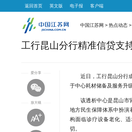
返回首页
英文版
电子报
客户端
中国江苏网
>
热点动态
>
工行昆山分行精准信贷支持
1
爱分享
近日，工行昆山分行成
于中心耗材储备及服务升
该透析中心是昆山市
放大镜
地方民生保障体系中扮演
构面临诊疗设备老化、适
切。