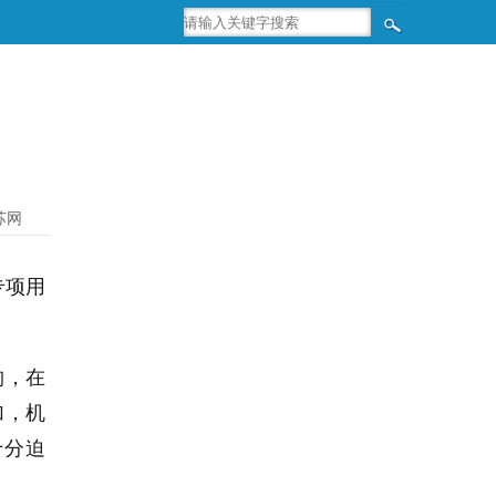
苏网
专项用
构，在
加，机
十分迫