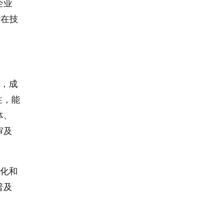
企业
些在技
淀，成
性，能
体、
审及
气化和
普及