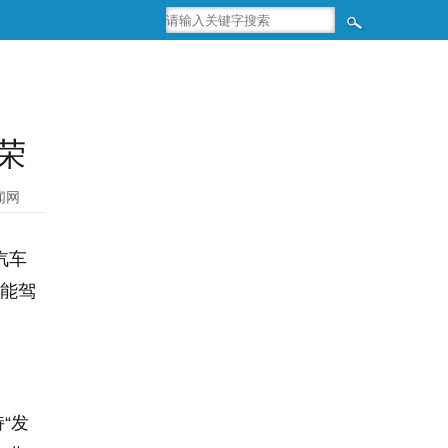
殊荣
闻网
汽车
智能驾
“发