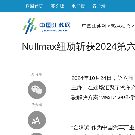
返回首页
英文版
电子报
客户端
中国江苏网
>
热点动态
>
Nullmax纽劢斩获202
1
爱分享
2024年10月24日，第
主办。在这场汇聚了汽车产
驶解决方案“MaxDrive
放大镜
“金辑奖”作为中国汽车产